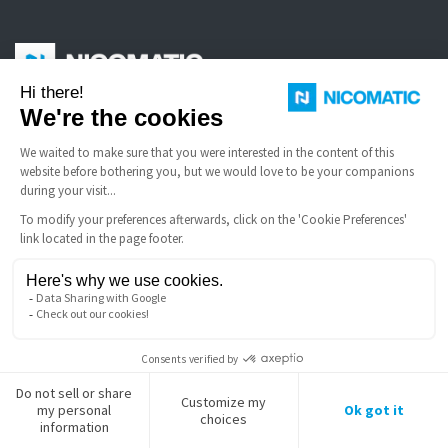
Nicomatic ist Hersteller von Standard- und speziellen elektrischen
Steckverbindern für raue Umgebungen, FFC-Kabel und Schnappkuppeln.
NÜTZLICHE LINKS
Allgemeine Verkaufsbedingungen
FAQ
Rechtliche Hinweise
Nicomatic Unternehmen
Nicomatic Group
Copyright © 2026 NICOMATIC - Alle Rechte vorbehalten.
LinkedIn
Facebook
X
YouTube