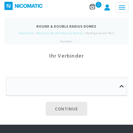
0
Togg
navig
ROUND & DOUBLE RADIUS DOMES
Startseite
/
Round & Double Radius Domes
/ Konfigurieren Part
Number
Ihr Verbinder
CONTINUE