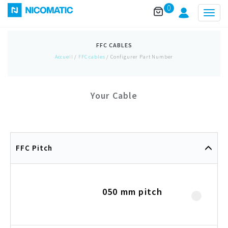
0
Togg
navig
FFC CABLES
Accueil
/
FFC cables
/ Configurer Part Number
Your Cable
FFC Pitch
050 mm pitch