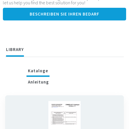
let us help you find the best solution for you!
rasterartig (OD)
Ohne Polarisation oder Verriegelung (OF, 4F, 7F10, MOF, M4F)
BESCHREIBEN SIE IHREN BEDARF
Hohe Verpackungsdichte bei 90° (7F10)
Verbindung mit Wandsteckern (2E, 4E)
Verlängerungsgehäuse (OP, 1P)
Optionale Durchgangsbohrungen, damit die Verriegelung an
LIBRARY
der gewünschten Seite des flexiblen Flachbandkabels
platziert werden kann
Kataloge
Anleitung