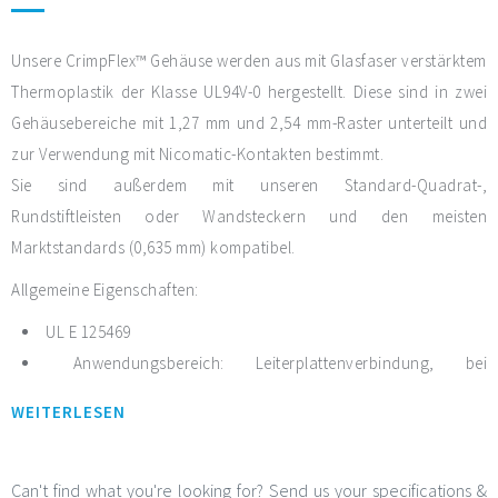
Unsere CrimpFlex™ Gehäuse werden aus mit Glasfaser verstärktem
Thermoplastik der Klasse UL94V-0 hergestellt. Diese sind in zwei
Gehäusebereiche mit 1,27 mm und 2,54 mm-Raster unterteilt und
zur Verwendung mit Nicomatic-Kontakten bestimmt.
Sie sind außerdem mit unseren Standard-Quadrat-,
Rundstiftleisten oder Wandsteckern und den meisten
Marktstandards (0,635 mm) kompatibel.
Allgemeine Eigenschaften:
UL E 125469
Anwendungsbereich: Leiterplattenverbindung, bei
Einzeladern auf Flachbandkabel und Verlängerungskabel
WEITERLESEN
Ein- oder zweireihig (02 bis 50 bei 2,54 mm und 04 bis 100 bei
1,27 mm)
Verriegelung (OJ, OL, OM, 1L, MOJ, MOJR, M4J) oder
Can't find what you're looking for? Send us your specifications &