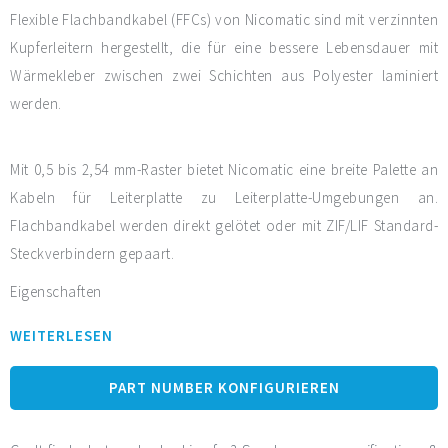
Flexible Flachbandkabel (FFCs) von Nicomatic sind mit verzinnten
Kupferleitern hergestellt, die für eine bessere Lebensdauer mit
Wärmekleber zwischen zwei Schichten aus Polyester laminiert
werden.
Mit 0,5 bis 2,54 mm-Raster bietet Nicomatic eine breite Palette an
Kabeln für Leiterplatte zu Leiterplatte-Umgebungen an.
Flachbandkabel werden direkt gelötet oder mit ZIF/LIF Standard-
Steckverbindern gepaart.
Eigenschaften
Standard-UL-Lösungen von -55 °C bis +105 °C
WEITERLESEN
Große Auswahl an spezifischen Anordnungen
Von 2 bis 250 Leiterbahnen (abhängig vom Kabeltyp)
PART NUMBER KONFIGURIEREN
Vergoldete flexible Flachbandkabel für bessere Leistung
Abgeschirmte flexible Flachbandkabel für intensiveren Schutz