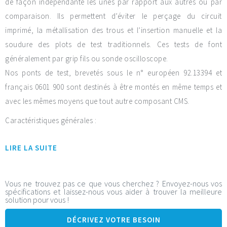
de façon indépendante les unes par rapport aux autres ou par
comparaison. Ils permettent d’éviter le perçage du circuit
imprimé, la métallisation des trous et l’insertion manuelle et la
soudure des plots de test traditionnels. Ces tests de font
généralement par grip fils ou sonde oscilloscope.
Nos ponts de test, brevetés sous le n° européen 92.13394 et
français 0601 900 sont destinés à être montés en même temps et
avec les mêmes moyens que tout autre composant CMS.
Caractéristiques générales :
Matière en alliage cuivreux, RoHS
LIRE LA SUITE
Version étamée et dorée (C12000B et C12000BG)
Conditionnement par 2000 ou 8 500 (C12000B-8500)
Bobine en Polycarbonate 100% recyclable
Vous ne trouvez pas ce que vous cherchez ? Envoyez-nous vos
spécifications et laissez-nous vous aider à trouver la meilleure
Plages d’accueil standards SOT08-05
solution pour vous !
Gain de temps substantiel au niveau du montage vs. plots
DÉCRIVEZ VOTRE BESOIN
traditionnels