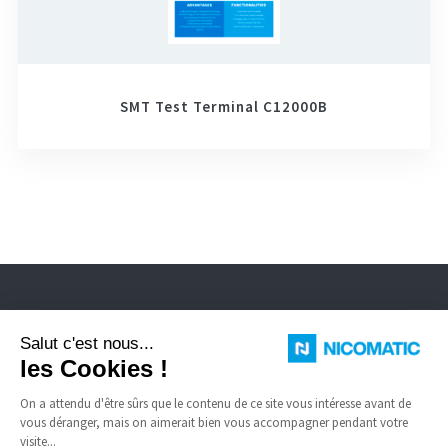
SMT Test Terminal C12000B
Nicomatic est fabricant de connecteurs électriques standard et spéciaux
pour environnement sévère, câbles FFC, dômes à enclenchement.