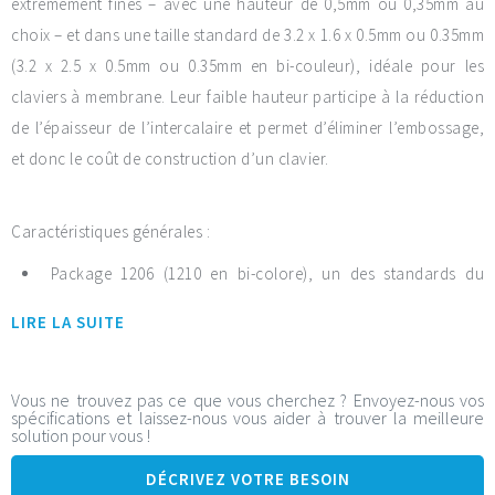
extrêmement fines – avec une hauteur de 0,5mm ou 0,35mm au
choix – et dans une taille standard de 3.2 x 1.6 x 0.5mm ou 0.35mm
(3.2 x 2.5 x 0.5mm ou 0.35mm en bi-couleur), idéale pour les
claviers à membrane. Leur faible hauteur participe à la réduction
de l’épaisseur de l’intercalaire et permet d’éliminer l’embossage,
et donc le coût de construction d’un clavier.
Caractéristiques générales :
Package 1206 (1210 en bi-colore), un des standards du
marché facile à poser
LIRE LA SUITE
Bobine avec bande de largeur 8mm pour machines Pick &
Place (2 000 LEDs/bobine)
Disponible sur stock
Vous ne trouvez pas ce que vous cherchez ? Envoyez-nous vos
spécifications et laissez-nous vous aider à trouver la meilleure
Peut être allumée à courant plus faible
solution pour vous !
Valeur ESD à 2 000V pour les 0,35mm
DÉCRIVEZ VOTRE BESOIN
21 références