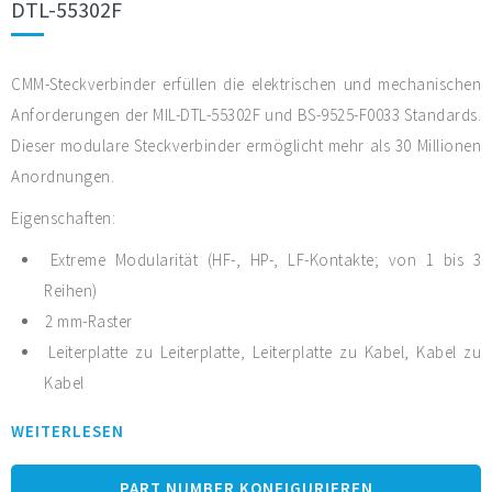
DTL-55302F
CMM-Steckverbinder erfüllen die elektrischen und mechanischen
Anforderungen der MIL-DTL-55302F und BS-9525-F0033 Standards.
Dieser modulare Steckverbinder ermöglicht mehr als 30 Millionen
Anordnungen.
Eigenschaften:
Extreme Modularität (HF-, HP-, LF-Kontakte; von 1 bis 3
Reihen)
2 mm-Raster
Leiterplatte zu Leiterplatte, Leiterplatte zu Kabel, Kabel zu
Kabel
Spart bis zu 60% Platz und bis zu 50% Gewicht
WEITERLESEN
Robuster Stecker aus PPS-Material: keine
Feuchtigkeitsaufnahme, frei von Sauerstoff, strahlungs-,
PART NUMBER KONFIGURIEREN