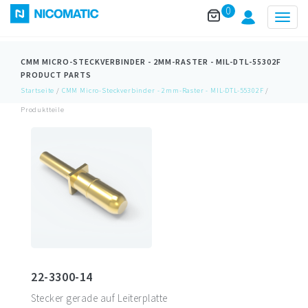
0
Togg
navig
CMM MICRO-STECKVERBINDER - 2MM-RASTER - MIL-DTL-55302F
PRODUCT PARTS
Startseite
/
CMM Micro-Steckverbinder - 2mm-Raster - MIL-DTL-55302F
/
Produktteile
22-3300-14
Stecker gerade auf Leiterplatte