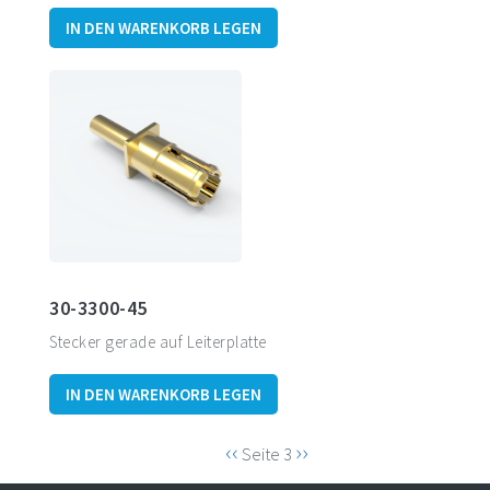
IN DEN WARENKORB LEGEN
30-3300-45
Stecker gerade auf Leiterplatte
IN DEN WARENKORB LEGEN
Seitennummerierung
Vorherige
Nächste
‹‹
››
Seite 3
Seite
Seite