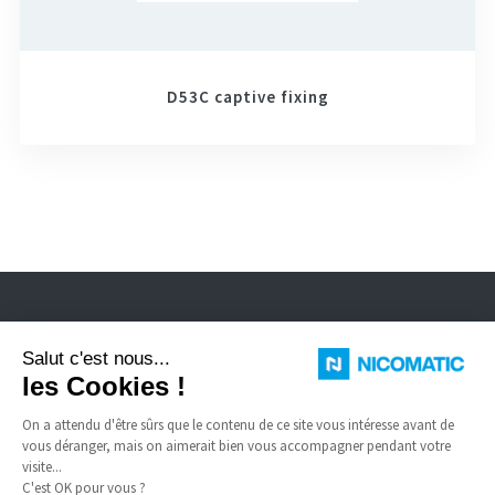
D53C captive fixing
Nicomatic est fabricant de connecteurs électriques standard et spéciaux
pour environnement sévère, câbles FFC, dômes à enclenchement.
LIENS UTILES