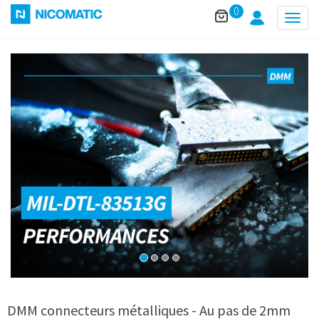
0
Togg
navig
DMM connecteurs métalliques - Au pas de 2mm