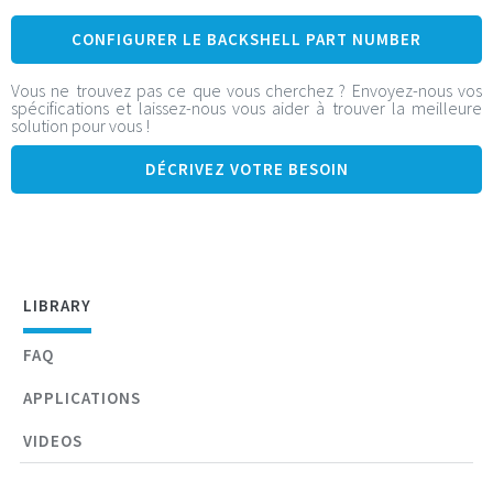
Grande modularité : contacts signaux (LF), Coax (HF), et
CONFIGURER LE BACKSHELL PART NUMBER
Puissance (HP), au-delà de 10M de configurations
Connecteur I/O pour carte à carte, carte à fil et fil à fil, et
Vous ne trouvez pas ce que vous cherchez ? Envoyez-nous vos
spécifications et laissez-nous vous aider à trouver la meilleure
montage sur panneau avant ou arrière (1 à 4 rangées de
solution pour vous !
contacts)
DÉCRIVEZ VOTRE BESOIN
Miniaturisation : pas de 2mm, bas profil
Robustesse de l’alliage aluminium 6061
Maintenance facilitée grâce à des contacts à sertir
démontables
Services en ligne/iOS/Androïd pour designers (configurateur
LIBRARY
auto, plans 2D, 3D instantanés…)
FAQ
APPLICATIONS
VIDEOS